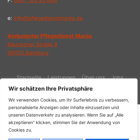
F:
0951 160 95 699
e:
info@pflegedienstmarija.de
Ambulanter Pflegedienst Marija
Baunacher Straße 8
96052 Bamberg
Startseite
Leistungen
Über uns
Jobs
Wir schätzen Ihre Privatsphäre
Kontakt
Wir verwenden Cookies, um Ihr Surferlebnis zu verbessern,
personalisierte Anzeigen oder Inhalte einzusetzen und
unseren Datenverkehr zu analysieren. Wenn Sie auf „Alle
akzeptieren" klicken, stimmen Sie der Anwendung von
© 2026 | Ambulanter Pflegedienst Marija GmbH
Cookies zu.
| Alle Rechte vorbehalten | Gestaltet von
Get A